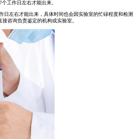
7个工作日左右才能出来。
工作日左右才能出来，具体时间也会因实验室的忙碌程度和检测
直接咨询负责鉴定的机构或实验室。