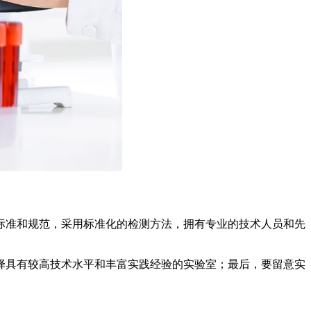
标准和规范，采用标准化的检测方法，拥有专业的技术人员和先
择具有较高技术水平和丰富实践经验的实验室；最后，要留意实