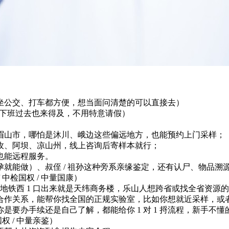
，坐公交、打车都方便，想当面问清楚的可以直接去）
上也开门，下班过去也来得及，不用特意请假）
眉山市，哪怕是沐川、峨边这些偏远地方，也能预约上门采样；
孜、阿坝、凉山州，线上咨询后寄样本就行；
也能远程服务。
就能做）、叔侄 / 祖孙这种旁系亲缘鉴定，还有认尸、物品溯
中检国权 / 中量国康）
天府广场地铁西 1 口出来就是天纬商务楼，乐山人想跨省或找全省
合作关系，能帮你找全国的正规实验室，比如你想就近采样，或
要办手续还是自己了解，都能给你 1 对 1 捋流程，新手不
权 / 中量亲鉴）