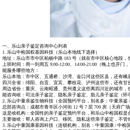
一、乐山亲子鉴定咨询中心列表
1. 乐山中检国权基因科技（乐山本地线下选择）
地址：乐山市市中区柏杨中路 183 号（就在市中区核心地段
上班时间：周一到周五 9:00-12:00、14:00-21:00（晚
能服务哪些地方：
乐山本地：市中区、五通桥、沙湾、金口河这些区县，还有峨
四川全省：绵阳、自贡、宜宾、攀枝花、泸州这些市，还有甘
周边省份：重庆、云南昭通、贵州遵义这些离四川近的城市，
能咨询啥：司法亲子鉴定、隐私亲子鉴定、胎儿亲子鉴定（怀孕
2. 乐山中量亲鉴生物科技（全国预约平台，别名多：中量亲鉴 / 
总部咨询点：成都市青羊区小河街 12 号 7 层 709 房（
这是啥机构：全国性的亲子鉴定预约平台，和乐山中检国权是
主要做啥：帮人咨询上户口、移民、隐私这些亲子鉴定，不管你是
3. 乐山中量国康基因科技（连锁机构，别名：中量国康 / 中检国