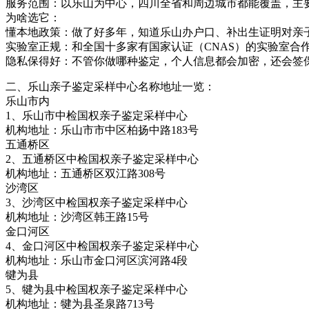
服务范围：以乐山为中心，四川全省和周边城市都能覆盖，主
为啥选它：
懂本地政策：做了好多年，知道乐山办户口、补出生证明对亲
实验室正规：和全国十多家有国家认证（CNAS）的实验室合
隐私保得好：不管你做哪种鉴定，个人信息都会加密，还会签
二、乐山亲子鉴定采样中心名称地址一览：
乐山市内
1、乐山市中检国权亲子鉴定采样中心
机构地址：乐山市市中区柏扬中路183号
五通桥区
2、五通桥区中检国权亲子鉴定采样中心
机构地址：五通桥区双江路308号
沙湾区
3、沙湾区中检国权亲子鉴定采样中心
机构地址：沙湾区韩王路15号
金口河区
4、金口河区中检国权亲子鉴定采样中心
机构地址：乐山市金口河区滨河路4段
犍为县
5、犍为县中检国权亲子鉴定采样中心
机构地址：犍为县圣泉路713号