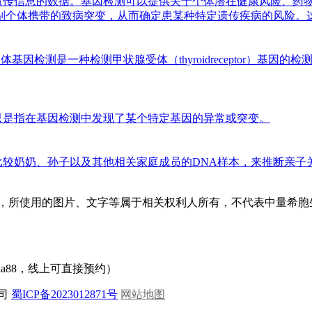
遗传信息的数据。基因检测可以提供关于个体潜在健康风险、药
别个体携带的致病突变，从而确定患某种特定遗传疾病的风险。
受体基因检测是一种检测甲状腺受体（thyroidreceptor）
只是指在基因检测中发现了某个特定基因的异常或突变。
较奶奶、孙子以及其他相关家庭成员的DNA样本，来推断亲子
息，所使用的图片、文字等属于相关权利人所有，不代表中量希胞
ndna88，线上可直接预约）
公司
蜀ICP备2023012871号
网站地图