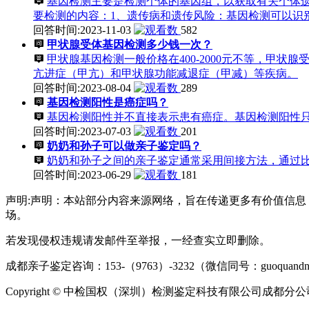
基因检测主要是检测个体的基因组，以获取有关个体
要检测的内容：1、遗传病和遗传风险：基因检测可以识
回答时间:2023-11-03
582
甲状腺受体基因检测多少钱一次？
甲状腺基因检测一般价格在400-2000元不等，甲状腺
亢进症（甲亢）和甲状腺功能减退症（甲减）等疾病。
回答时间:2023-08-04
289
基因检测阳性是癌症吗？
基因检测阳性并不直接表示患有癌症。基因检测阳性
回答时间:2023-07-03
201
奶奶和孙子可以做亲子鉴定吗？
奶奶和孙子之间的亲子鉴定通常采用间接方法，通过比
回答时间:2023-06-29
181
声明:声明：本站部分内容来源网络，旨在传递更多有价值信
场。
若发现侵权违规请发邮件至举报，一经查实立即删除。
成都亲子鉴定咨询：153-（9763）-3232（微信同号：guoqua
Copyright © 中检国权（深圳）检测鉴定科技有限公司成都分