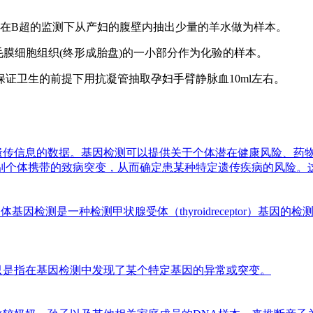
生在B超的监测下从产妇的腹壁内抽出少量的羊水做为样本。
绒毛膜细胞组织(终形成胎盘)的一小部分作为化验的样本。
保证卫生的前提下用抗凝管抽取孕妇手臂静脉血10ml左右。
遗传信息的数据。基因检测可以提供关于个体潜在健康风险、药
别个体携带的致病突变，从而确定患某种特定遗传疾病的风险。
受体基因检测是一种检测甲状腺受体（thyroidreceptor）
只是指在基因检测中发现了某个特定基因的异常或突变。