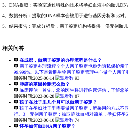
3、DNA提取：实验室通过特殊的技术将孕妇血液中的胎儿D
4、数据分析：提取的DNA样本会被用于进行基因分析和比对
5、结果报告：完成分析后，亲子鉴定机构将提供一份无创胎
相关问答
在成都，做亲子鉴定的办理流程是什么？
亲子鉴定办理流程？个人亲子鉴定也称为隐私保护亲
99.999%。以下是希胞生物亲子鉴定管理中心做个人
回答时间:2025-06-14
93
肺癌的基因检测怎么做？
临床评估：首先，您的医生将进行临床评估，了解您
回答时间:2023-06-28
87
孩子在肚子里几个月可以做亲子鉴定？
孩子在孕妇肚子里需要做亲子鉴定，所采用的方式不同，
行。3、无创亲子鉴定：抽取静脉血相对简单，孕妇怀孕
回答时间:2023-06-10
74
怀孕如何做DNA亲子鉴定？